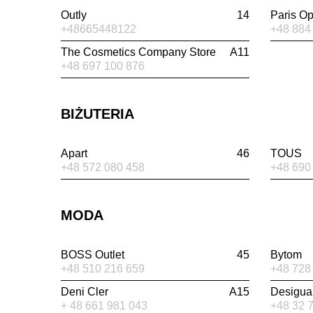
Outly
14
Paris Op
+48665448122
+48 884
The Cosmetics Company Store
A11
+48 697 100 876
BIŻUTERIA
Apart
46
TOUS
+48 572 080 458
+48 690
MODA
BOSS Outlet
45
Bytom
+48 510 216 659
+48 728
Deni Cler
A15
Desigua
+ 48 661 981 043
+48 32 