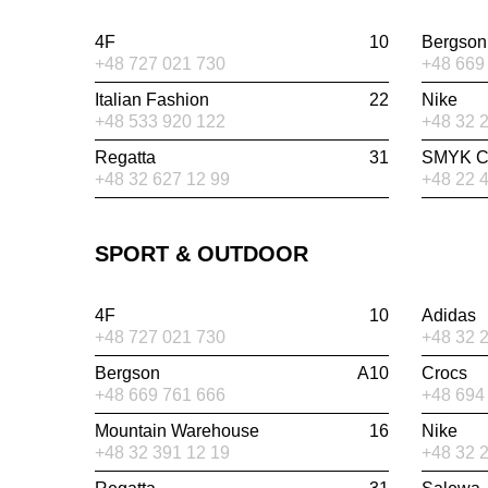
4F
10
Bergson
+48 727 021 730
+48 669
Italian Fashion
22
Nike
+48 533 920 122
+48 32 
Regatta
31
SMYK Ca
+48 32 627 12 99
+48 22 
SPORT & OUTDOOR
4F
10
Adidas
+48 727 021 730
+48 32 
Bergson
A10
Crocs
+48 669 761 666
+48 694
Mountain Warehouse
16
Nike
+48 32 391 12 19
+48 32 