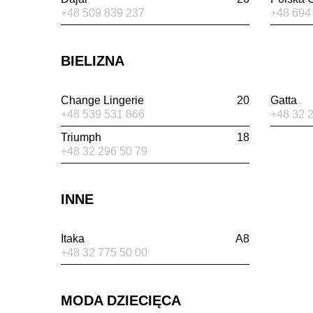
+48 509 839 237
+48 694
BIELIZNA
Change Lingerie
20
Gatta
+48 539 531 866
+48 32 
Triumph
18
+48 32 296 50 79
INNE
Itaka
A8
+48 32 775 50 00
MODA DZIECIĘCA