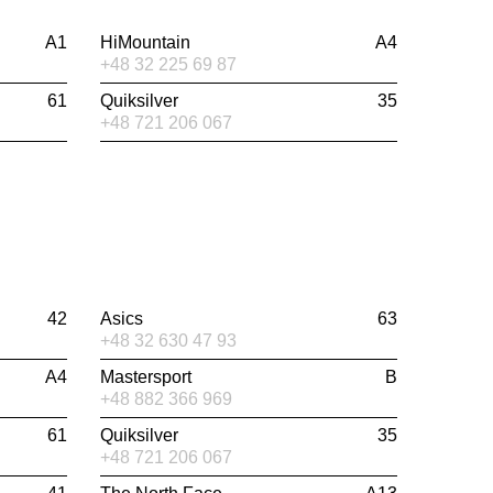
A1
HiMountain
A4
+48 32 225 69 87
61
Quiksilver
35
+48 721 206 067
42
Asics
63
+48 32 630 47 93
A4
Mastersport
B
+48 882 366 969
61
Quiksilver
35
+48 721 206 067