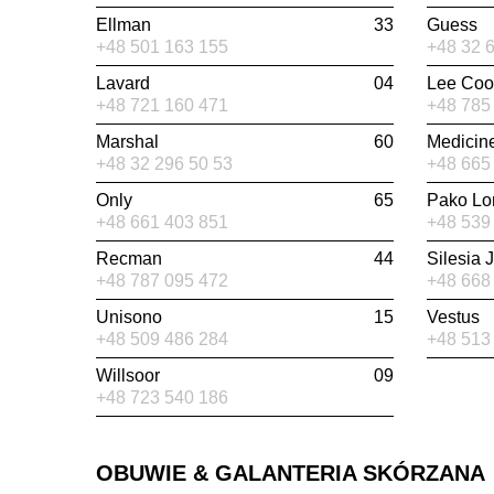
Ellman
33
Guess
+48 501 163 155
+48 32 
Lavard
04
Lee Coo
+48 721 160 471
+48 785
Marshal
60
Medicin
+48 32 296 50 53
+48 665
Only
65
Pako Lo
+48 661 403 851
+48 539
Recman
44
Silesia 
+48 787 095 472
+48 668
Unisono
15
Vestus
+48 509 486 284
+48 513
Willsoor
09
+48 723 540 186
OBUWIE & GALANTERIA SKÓRZANA