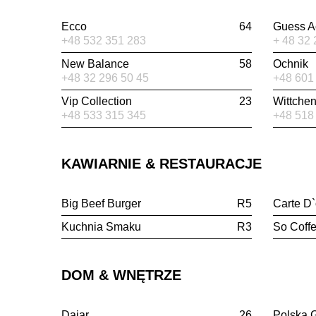
Ecco
64
Guess A
+48 532 351 283
+ 48 32 
New Balance
58
Ochnik
+48 32 296 50 45
+48 601
Vip Collection
23
Wittche
+48 533 315 345
+48 518
KAWIARNIE & RESTAURACJE
Big Beef Burger
R5
Carte D`
Kuchnia Smaku
R3
So Coff
DOM & WNĘTRZE
Dajar
26
Polska 