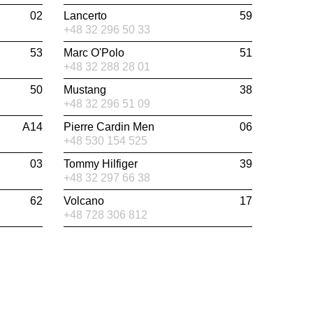
02
Lancerto
59
+48 32 296 50 33
53
Marc O'Polo
51
+48 32 288 28 01
50
Mustang
38
+48 32 296 51 09
A14
Pierre Cardin Men
06
+48 530 154 525
03
Tommy Hilfiger
39
+48 32 297 66 38
62
Volcano
17
+48 728 306 812