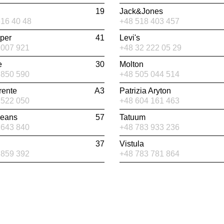
19
Jack&Jones
616 40 48
+48 518 403 457
per
41
Levi's
 007 921
+48 32 222 05 29
e
30
Molton
 850 590
+48 505 044 514
rente
A3
Patrizia Aryton
 522 050
+48 604 161 463
Jeans
57
Tatuum
 643 840
+48 783 933 236
37
Vistula
 859 392
+48 783 781 864