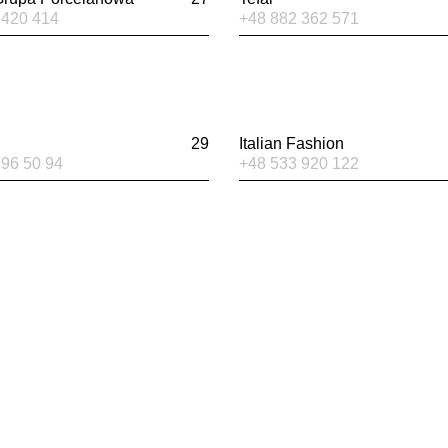
 420 414
+48 882 362 571
29
Italian Fashion
296 50 94
+48 533 920 122