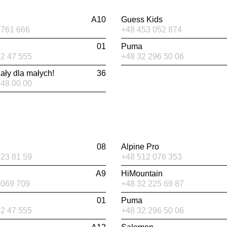
A10
Guess Kids
 761 666
+48 453 052 874
01
Puma
22 47 555
+48 32 296 50 06
ły dla małych!
36
448 00 00
08
Alpine Pro
223 81 59
+48 512 076 353
A9
HiMountain
 069 709
+48 32 225 69 87
01
Puma
22 47 555
+48 32 296 50 06