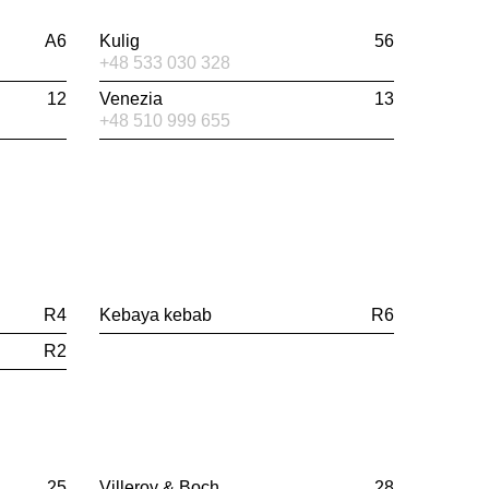
A6
Kulig
56
+48 533 030 328
12
Venezia
13
+48 510 999 655
R4
Kebaya kebab
R6
R2
25
Villeroy & Boch
28