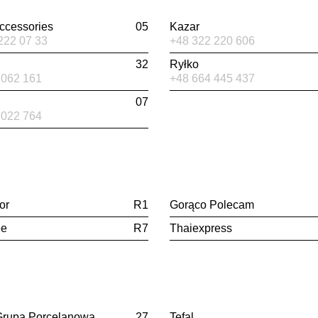
ccessories
05
Kazar
222 07 33
+48 322 220 606
32
Ryłko
 062 161
+48 664 445 437
n
07
 022 764
or
R1
Gorąco Polecam
ee
R7
Thaiexpress
Grupa Porcelanowa
27
Tefal