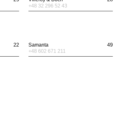
+48 32 296 52 43
22
Samanta
49
+48 602 671 211