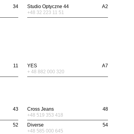
34
Studio Optyczne 44
A2
+48 32 223 11 51
11
YES
A7
+ 48 882 000 320
43
Cross Jeans
48
+48 519 353 418
52
Diverse
54
+48 585 000 645