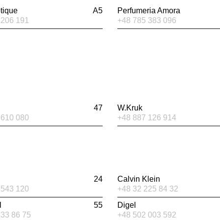
tique
A5
Perfumeria Amora
 206 191
+48 785 383 096
47
W.Kruk
 610 080
+48 887 126 914
24
Calvin Klein
 543 120
+48 32 225 84 32
l
55
Digel
733 86 75
+48 502 003 592