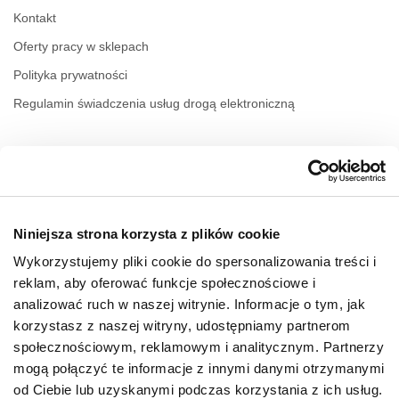
Kontakt
Oferty pracy w sklepach
Polityka prywatności
Regulamin świadczenia usług drogą elektroniczną
GODZINY OTWARCIA
Poniedziałek
09:00 - 21:00
Wtorek
09:00 - 21:00
Środa
09:00 - 21:00
Niniejsza strona korzysta z plików cookie
Czwartek
09:00 - 21:00
Wykorzystujemy pliki cookie do spersonalizowania treści i
Piątek
09:00 - 21:00
reklam, aby oferować funkcje społecznościowe i
Sobota
09:00 - 21:00
analizować ruch w naszej witrynie. Informacje o tym, jak
Niedziela handlowa
korzystasz z naszej witryny, udostępniamy partnerom
09:00 - 20:00
społecznościowym, reklamowym i analitycznym. Partnerzy
mogą połączyć te informacje z innymi danymi otrzymanymi
od Ciebie lub uzyskanymi podczas korzystania z ich usług.
Więcej informacji