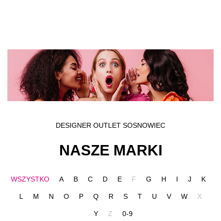
Przejdź do treści głównej
DESIGNER OUTLET SOSNOWIEC
NASZE MARKI
WSZYSTKO
A
B
C
D
E
F
G
H
I
J
K
L
M
N
O
P
Q
R
S
T
U
V
W
X
Y
Z
0-9