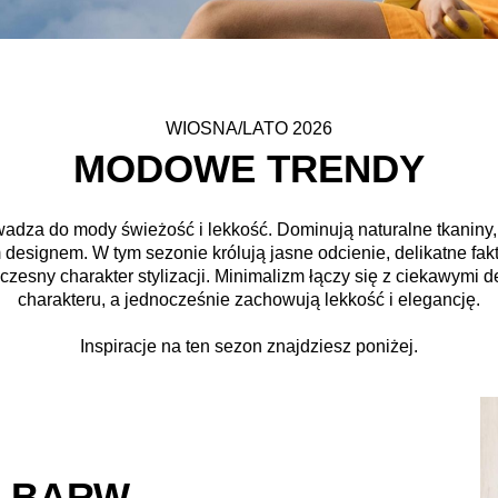
WIOSNA/LATO 2026
MODOWE TRENDY
dza do mody świeżość i lekkość. Dominują naturalne tkaniny, su
esignem. W tym sezonie królują jasne odcienie, delikatne faktu
esny charakter stylizacji. Minimalizm łączy się z ciekawymi de
charakteru, a jednocześnie zachowują lekkość i elegancję.
Inspiracje na ten sezon znajdziesz poniżej.
A BARW