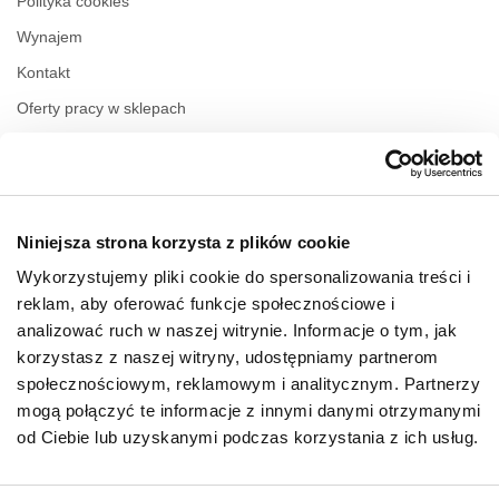
Polityka cookies
Wynajem
Kontakt
Oferty pracy w sklepach
Polityka prywatności
Regulamin świadczenia usług drogą elektroniczną
Niniejsza strona korzysta z plików cookie
GODZINY OTWARCIA
Wykorzystujemy pliki cookie do spersonalizowania treści i
Poniedziałek
09:00 - 21:00
reklam, aby oferować funkcje społecznościowe i
Wtorek
09:00 - 21:00
analizować ruch w naszej witrynie. Informacje o tym, jak
Środa
09:00 - 21:00
korzystasz z naszej witryny, udostępniamy partnerom
Czwartek
09:00 - 21:00
społecznościowym, reklamowym i analitycznym. Partnerzy
Piątek
09:00 - 21:00
Sobota
09:00 - 21:00
mogą połączyć te informacje z innymi danymi otrzymanymi
od Ciebie lub uzyskanymi podczas korzystania z ich usług.
Niedziela handlowa
09:00 - 20:00