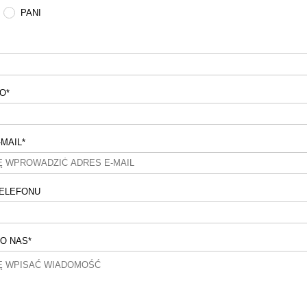
PANI
KO
*
-MAIL
*
ELEFONU
DO NAS
*