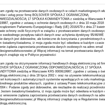
am zgodę na przetwarzanie danych osobowych w celach marketingowych wł
któw i usług przez firmę BOLSOVER SPÓŁKA Z OGRANICZONĄ
WIEDZIALNOŚCIĄ 17 SPÓŁKA KOMANDYTOWA z siedzibą w Warszawie 
19987, zgodnie z ustawą o ochronie danych osobowych z dnia 10 maja 2018 r
rządzeniem Parlamentu Europejskiego i Rady (UE) 2016/679 z dnia 27 kwietni
awie ochrony osób fizycznych w związku z przetwarzaniem danych osobowyc
ie swobodnego przepływu takich danych oraz uchylenia dyrektywy 95/46/WE
ie danych jest dobrowolne, ale konieczne do korzystania z przedmiotowych u
m świadomy/świadoma, iż moja zgoda może być odwołana w każdym czasie
ienie żądania zaprzestania przetwarzania danych osobowych na adres email
designeroutletsosnowiec.pl Więcej informacji na temat przetwarzania danych
wych znajduje się w Polityce prywatności
am zgodę na otrzymywanie informacji handlowych drogą elektroniczną od fir
OVER SPÓŁKA Z OGRANICZONĄ ODPOWIEDZIALNOŚCIĄ 17 SPÓŁKA
DYTOWA siedzibą w Warszawie KRS 0000619987, zgodnie z ustawą o świ
drogą elektroniczną z dnia 18 lipca 2002 r. oraz na używanie telekomunikacy
zeń końcowych i automatycznych systemów wywołujących w celu marketing
średniego produktów własnych, zgodnie z ustawą Prawo telekomunikacyjne z
2004 r. Podanie zgody jest dobrowolne, ale niezbędne do realizacji przedmiot
. Jestem świadomy/świadoma, iż moja zgoda może być odwołana w każdym 
ez wniesienie żądania zaprzestania przetwarzania danych osobowych na adre
designeroutletsosnowiec.pl Więcej informacji znajduje się w Regulaminie świ
drogą elektroniczną