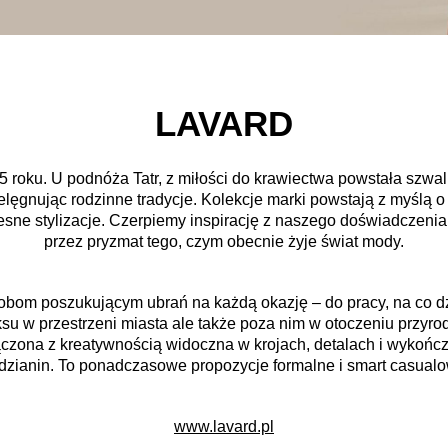
LAVARD
5 roku. U podnóża Tatr, z miłości do krawiectwa powstała szwaln
ielęgnując rodzinne tradycje. Kolekcje marki powstają z myślą o
ne stylizacje. Czerpiemy inspirację z naszego doświadczenia i
przez pryzmat tego, czym obecnie żyje świat mody.
bom poszukującym ubrań na każdą okazję – do pracy, na co dz
u w przestrzeni miasta ale także poza nim w otoczeniu przyrody
zona z kreatywnością widoczna w krojach, detalach i wykończ
 dzianin. To ponadczasowe propozycje formalne i smart casualo
www.lavard.pl