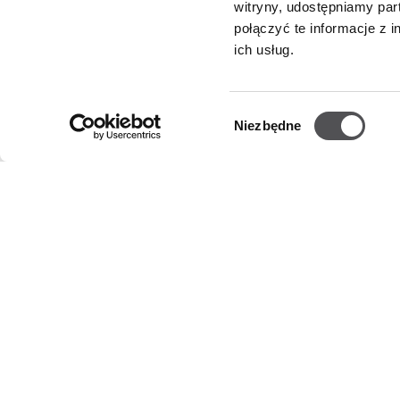
witryny, udostępniamy pa
połączyć te informacje z 
ich usług.
Wybór
Niezbędne
zgody
NEWSLETTER
Zostań VIP-em!