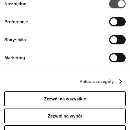
Niezbędne
zgody
Preferencje
FIRMA
Statystyka
O nas
Polityka cookies
Marketing
Wynajem
Kontakt
Oferty pracy w sklepach
Pokaż szczegóły
Polityka prywatności
Regulamin świadczenia usług drogą elektroniczną
Zezwól na wszystkie
Zezwól na wybór
GODZINY OTWARCIA
Poniedziałek
09:00 - 21:00