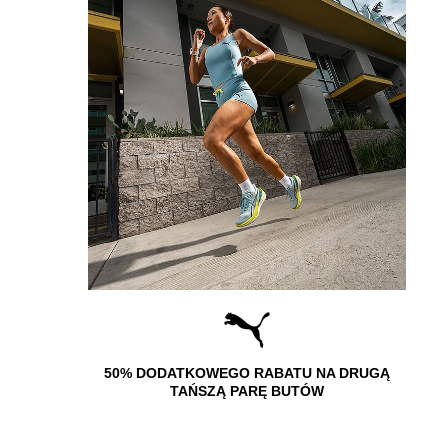
NA DRUGĄ
50% DODATKOWEGO RABATU NA DRUGĄ
50
W
TAŃSZĄ PARĘ BUTÓW