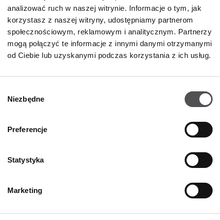
analizować ruch w naszej witrynie. Informacje o tym, jak
korzystasz z naszej witryny, udostępniamy partnerom
społecznościowym, reklamowym i analitycznym. Partnerzy
NEWSLETTER
mogą połączyć te informacje z innymi danymi otrzymanymi
od Ciebie lub uzyskanymi podczas korzystania z ich usług.
Zostań VIP-em!
PODAJ SWÓJ ADRES E-MAIL
Wybór
Niezbędne
zgody
Preferencje
Statystyka
FIRMA
Marketing
O nas
Polityka cookies