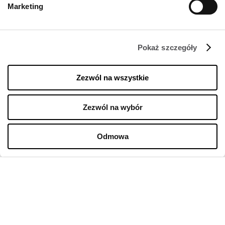
Marketing
Pokaż szczegóły
Zezwól na wszystkie
FIRMA
O nas
Zezwól na wybór
Polityka cookies
Odmowa
Wynajem
Kontakt
Oferty pracy w sklepach
Polityka prywatności
Regulamin świadczenia usług drogą elektroniczną