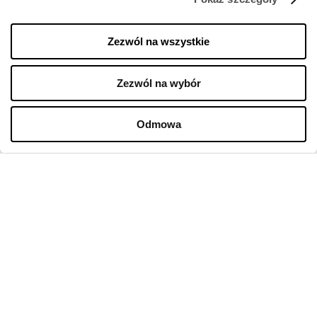
Zezwól na wszystkie
Zezwól na wybór
Odmowa
FIRMA
O nas
Polityka cookies
Wynajem
Kontakt
Oferty pracy w sklepach
Polityka prywatności
Regulamin świadczenia usług drogą elektroniczną