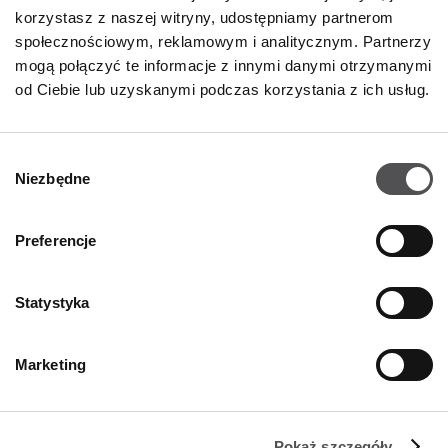
korzystasz z naszej witryny, udostępniamy partnerom
społecznościowym, reklamowym i analitycznym. Partnerzy
mogą połączyć te informacje z innymi danymi otrzymanymi
od Ciebie lub uzyskanymi podczas korzystania z ich usług.
Wybór
Niezbędne
zgody
Preferencje
Statystyka
NEWSLETTER
Marketing
Zostań VIP-em!
Pokaż szczegóły
PODAJ SWÓJ ADRES E-MAIL