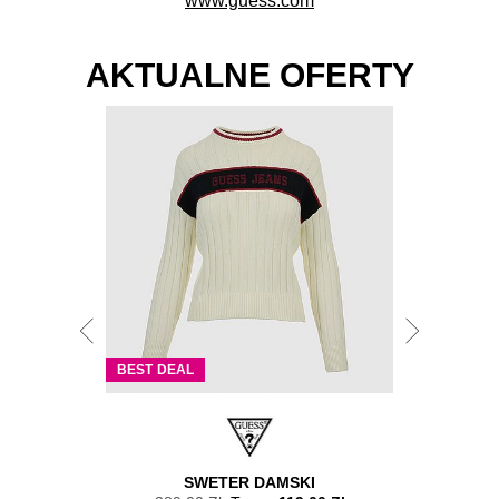
www.guess.com
AKTUALNE OFERTY
BEST DEAL
BEST DEAL
O RABATU
SWETER DAMSKI
B