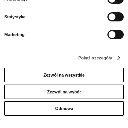
NEWSLETTER
Statystyka
Zostań VIP-em!
PODAJ SWÓJ ADRES E-MAIL
Marketing
Pokaż szczegóły
Zezwól na wszystkie
FIRMA
Zezwól na wybór
O nas
Odmowa
Polityka cookies
Wynajem