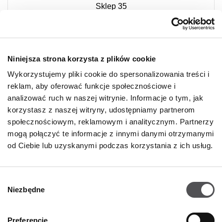
Sklep 35
Orląt Lwowskich 138
41-208 Sosnowiec
+48 721 206 067
Niniejsza strona korzysta z plików cookie
Wykorzystujemy pliki cookie do spersonalizowania treści i
reklam, aby oferować funkcje społecznościowe i
analizować ruch w naszej witrynie. Informacje o tym, jak
korzystasz z naszej witryny, udostępniamy partnerom
społecznościowym, reklamowym i analitycznym. Partnerzy
mogą połączyć te informacje z innymi danymi otrzymanymi
od Ciebie lub uzyskanymi podczas korzystania z ich usług.
Wybór
Niezbędne
zgody
Preferencje