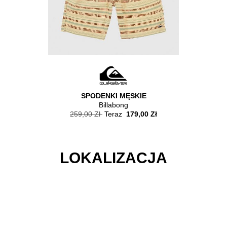
 MĘSKA
SPODENKI MĘSKIE
KOSZU
Billabong
39,00 Zł
259,00 Zł
Teraz
179,00 Zł
199,00
LOKALIZACJA