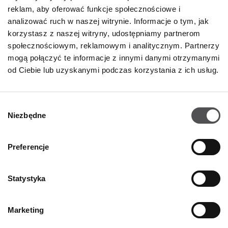
reklam, aby oferować funkcje społecznościowe i
analizować ruch w naszej witrynie. Informacje o tym, jak
korzystasz z naszej witryny, udostępniamy partnerom
społecznościowym, reklamowym i analitycznym. Partnerzy
mogą połączyć te informacje z innymi danymi otrzymanymi
od Ciebie lub uzyskanymi podczas korzystania z ich usług.
Wybór
Niezbędne
zgody
NEWSLETTER
Preferencje
Zostań VIP-em!
Statystyka
PODAJ SWÓJ ADRES E-MAIL
Marketing