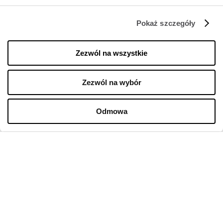
Pokaż szczegóły
FIRMA
Zezwól na wszystkie
O nas
Zezwól na wybór
Polityka cookies
Wynajem
Odmowa
Kontakt
Oferty pracy w sklepach
Polityka prywatności
Regulamin świadczenia usług drogą elektroniczną
GODZINY OTWARCIA
Poniedziałek
09:00 - 21:00