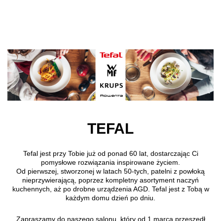
Przejdź do treści głównej
TEFAL
Tefal jest przy Tobie już od ponad 60 lat, dostarczając Ci
pomysłowe rozwiązania inspirowane życiem.
Od pierwszej, stworzonej w latach 50-tych, patelni z powłoką
nieprzywierającą, poprzez kompletny asortyment naczyń
kuchennych, aż po drobne urządzenia AGD. Tefal jest z Tobą w
każdym domu dzień po dniu.
Zapraszamy do naszego salonu, który od 1 marca przeszedł