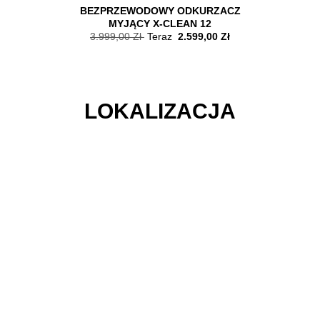
PATELNIE,
BEZPRZEWODOWY ODKURZACZ
KOLBOWY 
SORIA
MYJĄCY X-CLEAN 12
MŁYNKI
3.999,00 Zł
Teraz
2.599,00 Zł
1.799,00
LOKALIZACJA