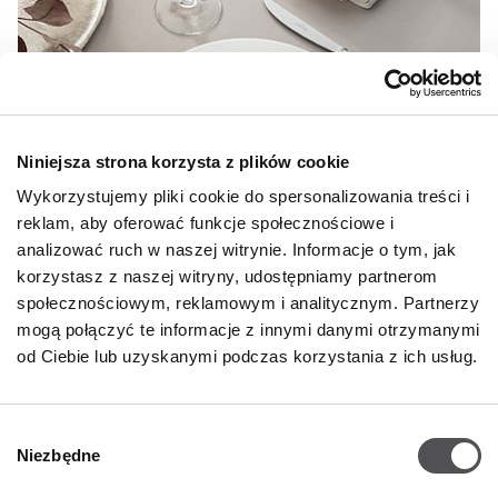
Niniejsza strona korzysta z plików cookie
Wykorzystujemy pliki cookie do spersonalizowania treści i
reklam, aby oferować funkcje społecznościowe i
analizować ruch w naszej witrynie. Informacje o tym, jak
korzystasz z naszej witryny, udostępniamy partnerom
społecznościowym, reklamowym i analitycznym. Partnerzy
mogą połączyć te informacje z innymi danymi otrzymanymi
od Ciebie lub uzyskanymi podczas korzystania z ich usług.
20% DODATKOWEGO RABATU NA KOLEKCJĘ ROYAL
Wybór
od ceny outlet
Niezbędne
zgody