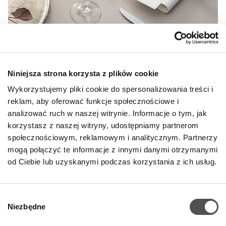
Niniejsza strona korzysta z plików cookie
Wykorzystujemy pliki cookie do spersonalizowania treści i
reklam, aby oferować funkcje społecznościowe i
analizować ruch w naszej witrynie. Informacje o tym, jak
korzystasz z naszej witryny, udostępniamy partnerom
społecznościowym, reklamowym i analitycznym. Partnerzy
mogą połączyć te informacje z innymi danymi otrzymanymi
od Ciebie lub uzyskanymi podczas korzystania z ich usług.
Wybór
20% DODATKOWEGO RABATU NA KOLEKCJĘ ROYAL
Niezbędne
zgody
od ceny outlet