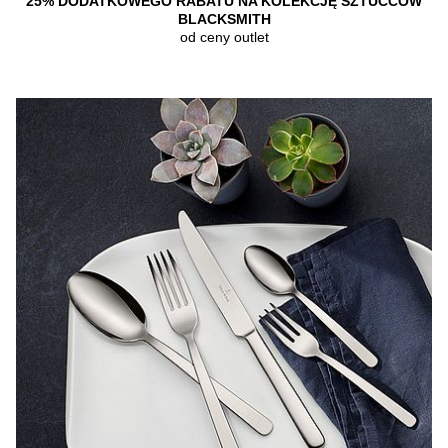
25% DODATKOWEGO RABATU NA KOLEKCJĘ SZTUĆCÓW
BLACKSMITH
od ceny outlet