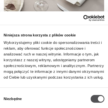
Niniejsza strona korzysta z plików cookie
Wykorzystujemy pliki cookie do spersonalizowania treści i
reklam, aby oferować funkcje społecznościowe i
analizować ruch w naszej witrynie. Informacje o tym, jak
korzystasz z naszej witryny, udostępniamy partnerom
społecznościowym, reklamowym i analitycznym. Partnerzy
mogą połączyć te informacje z innymi danymi otrzymanymi
od Ciebie lub uzyskanymi podczas korzystania z ich usług.
Wybór
20% DODATKOWEGO RABATU NA KOLEKCJĘ ROYAL
Niezbędne
zgody
od ceny outlet