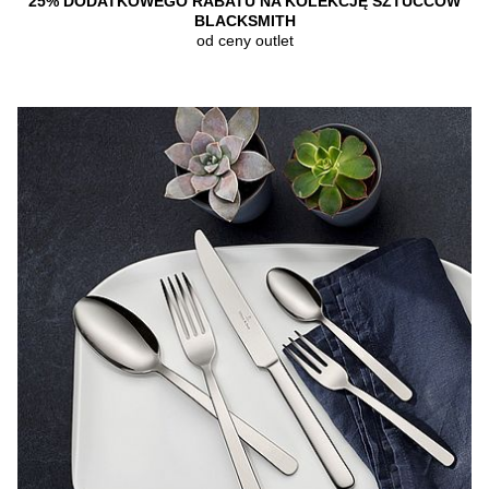
25% DODATKOWEGO RABATU NA KOLEKCJĘ SZTUĆCÓW
BLACKSMITH
od ceny outlet