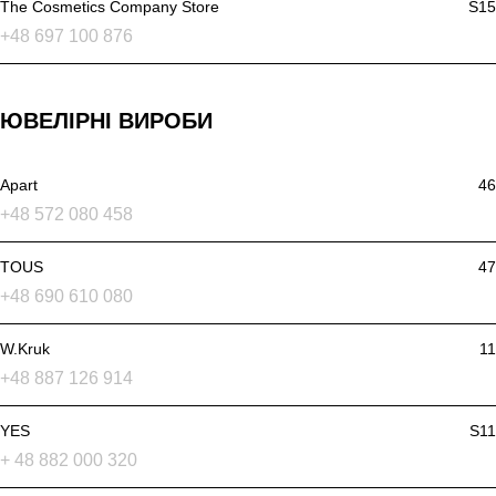
The Cosmetics Company Store
S15
+48 697 100 876
ЮВЕЛІРНІ ВИРОБИ
Apart
46
+48 572 080 458
TOUS
47
+48 690 610 080
W.Kruk
11
+48 887 126 914
YES
S11
+ 48 882 000 320