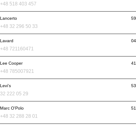
+48 518 403 457
Lancerto
59
+48 32 296 50 33
Lavard
04
+48 721160471
Lee Cooper
41
+48 785007921
Levi's
53
32 222 05 29
Marc O'Polo
51
+48 32 288 28 01