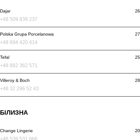
Dajar
26
+48 509 839 237
Polska Grupa Porcelanowa
27
+48 694 420 414
Tefal
25
+48 882 362 571
Villeroy & Boch
28
+48 32 296 52 43
БІЛИЗНА
Change Lingerie
20
+48 539 531 866