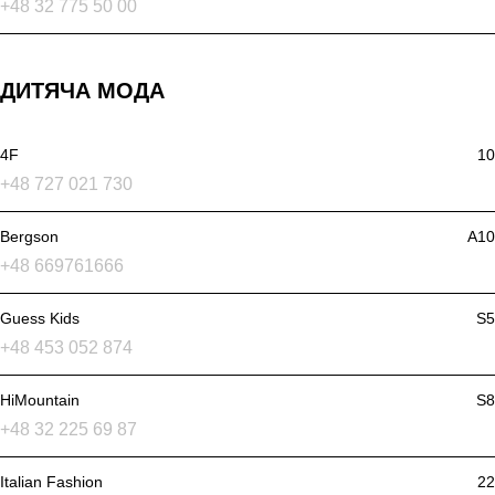
+48 32 775 50 00
ДИТЯЧА МОДА
4F
10
+48 727 021 730
Bergson
A10
+48 669761666
Guess Kids
S5
+48 453 052 874
HiMountain
S8
+48 32 225 69 87
Italian Fashion
22