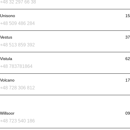
+48 32 297 66 38
Unisono
15
+48 509 486 284
Vestus
37
+48 513 859 392
Vistula
62
+48 783781864
Volcano
17
+48 728 306 812
Willsoor
09
+48 723 540 186