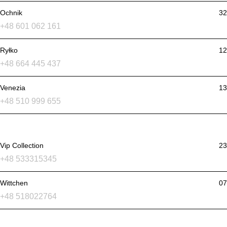
Ochnik
32
+48 601 062 161
Ryłko
12
+48 664 445 437
Venezia
13
+48 510 999 655
Vip Collection
23
+48 533315345
Wittchen
07
+48 518022764