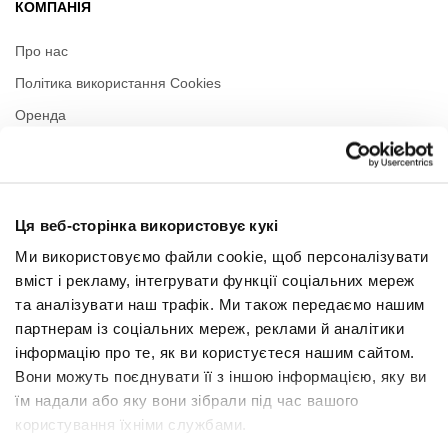
КОМПАНІЯ
Про нас
Політика використання Cookies
Оренда
Контакти
Політика приватності
Ця веб-сторінка використовує кукі
РЕЖИМ РОБОТИ
Ми використовуємо файли cookie, щоб персоналізувати
вміст і рекламу, інтегрувати функції соціальних мереж
Понеділок
09:00 - 21:00
та аналізувати наш трафік. Ми також передаємо нашим
Вівторок
09:00 - 21:00
Середа
09:00 - 21:00
партнерам із соціальних мереж, реклами й аналітики
Четвер
09:00 - 21:00
інформацію про те, як ви користуєтеся нашим сайтом.
П'ятниця
09:00 - 21:00
Вони можуть поєднувати її з іншою інформацією, яку ви
Субота
09:00 - 21:00
їм надали або яку вони зібрали під час вашого
користування їхніми службами.
У торгову неділю
09:00 - 20:00