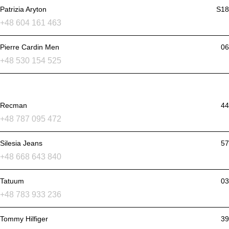
Patrizia Aryton
S18
+48 604 161 463
Pierre Cardin Men
06
+48 530 154 525
Recman
44
+48 787 095 472
Silesia Jeans
57
+48 668 643 840
Tatuum
03
+48 783 933 236
Tommy Hilfiger
39