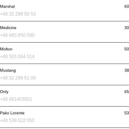
Marshal
60
+48 32 296 50 53
Medicine
30
+48 665 850 590
Molton
50
+48 505 044 514
Mustang
38
+48 32 296 51 09
Only
65
+48 661403851
Pako Lorente
S3
+48 539 522 050