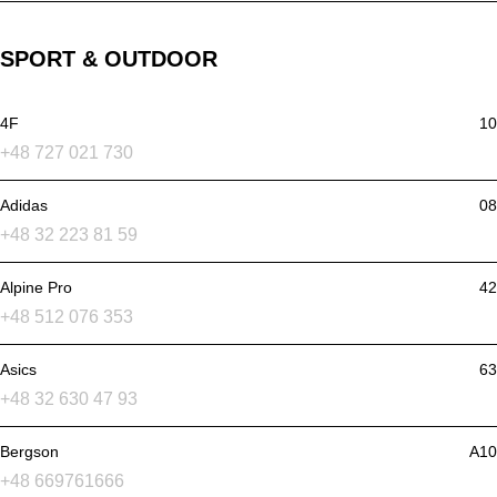
SPORT & OUTDOOR
4F
10
+48 727 021 730
Adidas
08
+48 32 223 81 59
Alpine Pro
42
+48 512 076 353
Asics
63
+48 32 630 47 93
Bergson
A10
+48 669761666