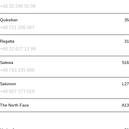
+48 32 296 50 06
Quiksilver
35
+48 721 206 067
Regatta
31
+48 32 627 12 99
Salewa
S16
+48 793 155 666
Salomon
L27
+48 607 377 019
The North Face
A13