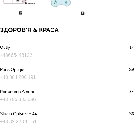
ЗДОРОВ'Я & КРАСА
Outly
14
+48665448122
Paris Optique
S9
+48 884 206 191
Perfumeria Amora
34
+48 785 383 096
Studio Optyczne 44
S6
+48 32 223 11 51