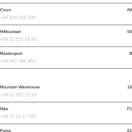
Crocs
A9
+48 694 069 709
HiMountain
S8
+48 32 225 69 87
Mastersport
B
+48 882 366 969
Mountain Warehouse
16
+48 32 391 12 19
Nike
P1
+48 32 22 47 555
Puma
61