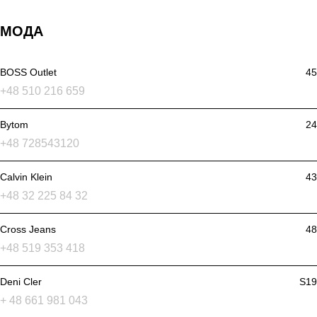
МОДА
BOSS Outlet
45
+48 510 216 659
Bytom
24
+48 728543120
Calvin Klein
43
+48 32 225 84 32
Cross Jeans
48
+48 519 353 418
Deni Cler
S19
+ 48 661 981 043