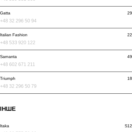
Gatta
29
+48 32 296 50 94
Italian Fashion
22
+48 533 920 122
Samanta
49
+48 602 671 211
Triumph
18
+48 32 296 50 79
ІНШЕ
Itaka
S12