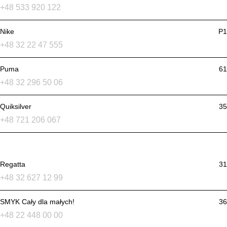
+48 533 920 122
Nike
P1
+48 32 22 47 555
Puma
61
+48 32 296 50 06
Quiksilver
35
+48 721 206 067
Regatta
31
+48 32 627 12 99
SMYK Cały dla małych!
36
+48 22 448 00 00