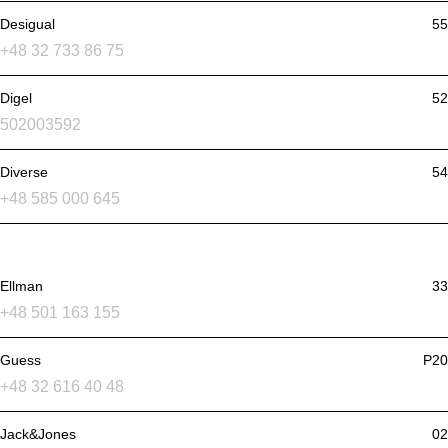
Desigual
55
+48 32 733 86 75
Digel
52
502003592
Diverse
54
+48 585 000 645
Ellman
33
+48 501 163 155
Guess
P20
+48 32 616 40 48
Jack&Jones
02