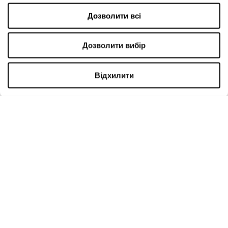
Оренда
Дозволити всі
Контакти
Політика приватності
Дозволити вибір
РЕЖИМ РОБОТИ
Відхилити
Понеділок
09:00 - 21:00
Вівторок
09:00 - 21:00
Середа
09:00 - 21:00
Четвер
09:00 - 21:00
П'ятниця
09:00 - 21:00
Субота
09:00 - 21:00
У торгову неділю
09:00 - 20:00
Більше інформації