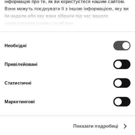
інформацію про те, як ви користуєтеся нашим сайтом.
Вони можуть поєднувати її з іншою інформацією, яку ви
їм надали або яку вони зібрали під час вашого
NEWSLETTER
користування їхніми службами.
Станьте VIP
Вибір
Необхідні
згоди
ВВЕДІТЬ СВОЮ АДРЕСУ ЕЛЕКТРОННОЇ ПОШТИ
Привілейовані
Статистичні
Маркетингові
КОМПАНІЯ
Про нас
Показати подробиці
Політика використання Cookies