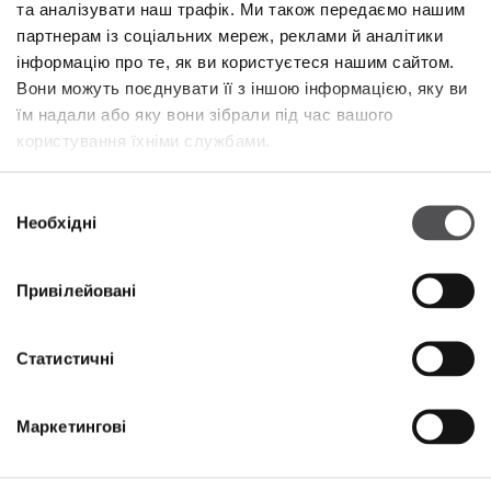
Вівторок
09:00 - 21:00
та аналізувати наш трафік. Ми також передаємо нашим
Середа
09:00 - 21:00
партнерам із соціальних мереж, реклами й аналітики
Четвер
09:00 - 21:00
інформацію про те, як ви користуєтеся нашим сайтом.
П'ятниця
09:00 - 21:00
Вони можуть поєднувати її з іншою інформацією, яку ви
Субота
09:00 - 21:00
їм надали або яку вони зібрали під час вашого
користування їхніми службами.
У торгову неділю
09:00 - 20:00
Вибір
Необхідні
Більше інформації
згоди
Привілейовані
КОНТАКТИ
Статистичні
Designer Outlet Sosnowiec
Orląt Lwowskich 138
41-208 Sosnowiec
Маркетингові
+48 32 296 50 22
info@designeroutletsosnowiec.pl