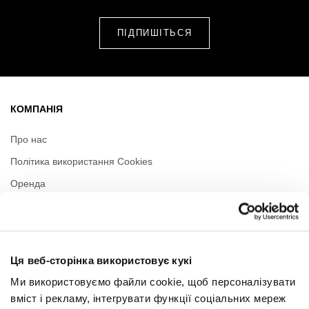
КОМПАНІЯ
Про нас
Політика використання Cookies
Оренда
Контакти
Політика приватності
Ця веб-сторінка використовує кукі
РЕЖИМ РОБОТИ
Ми використовуємо файли cookie, щоб персоналізувати
вміст і рекламу, інтегрувати функції соціальних мереж
Понеділок
09:00 - 21:00