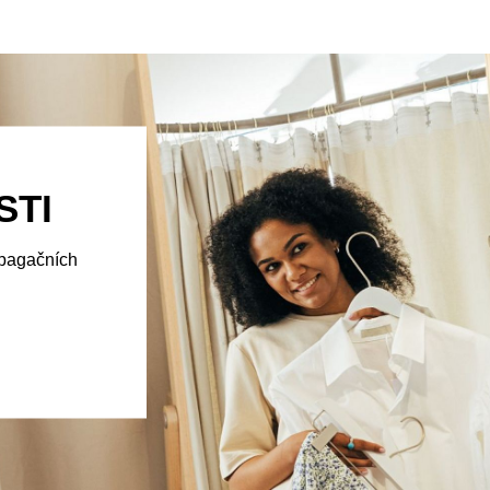
STI
opagačních