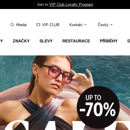
Join to
VIP Club Loyalty Program
Hledat
VIP CLUB
Kontakt
Český
PY
ZNAČKY
SLEVY
RESTAURACE
PŘÍBĚHY