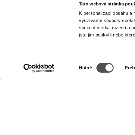
Tato webová stránka použ
K personalizaci obsahu a 
využíváme soubory cookie.
sociální média, inzerci a 
jste jim poskytli nebo kter
NEWSLETTER
Staňte se VIP
Výběr
Nutné
Pref
souhlasu
FIRMA
PROVOZ
O nás
Pondělí
Úterý
Politika Cookies
Středa
Čtvrtek
Nájemné
Pátek
Kontakt
Sobota