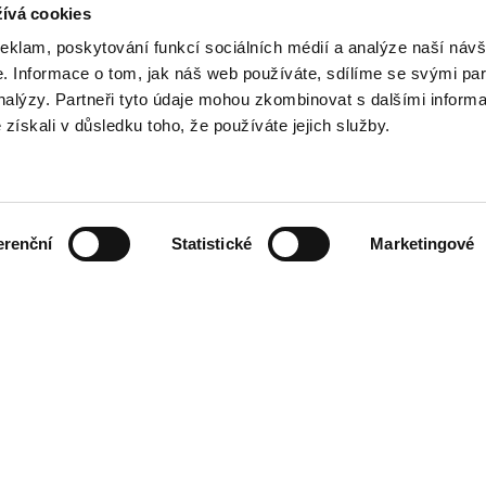
ívá cookies
reklam, poskytování funkcí sociálních médií a analýze naší návš
 Informace o tom, jak náš web používáte, sdílíme se svými par
analýzy. Partneři tyto údaje mohou zkombinovat s dalšími inform
é získali v důsledku toho, že používáte jejich služby.
VLOŽTE SVOU E-MAILOVOU ADRESU
erenční
Statistické
Marketingové
NÍ DOBA
KONTAKT
09:00 - 21:00
Designer Outlet Sosnowiec
09:00 - 21:00
Orląt Lwowskich 138
09:00 - 21:00
41-208 Sosnowiec
09:00 - 21:00
+48 32 296 50 22
09:00 - 21:00
info@designeroutletsosnowiec.pl
09:00 - 21:00