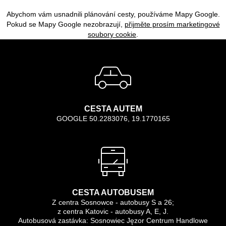
Abychom vám usnadnili plánování cesty, používáme Mapy Google.
Pokud se Mapy Google nezobrazují,
přijměte prosím marketingové
soubory cookie
.
CESTA AUTEM
GOOGLE 50.2283076, 19.1770165
CESTA AUTOBUSEM
Z centra Sosnowce - autobusy S a 26;
z centra Katovic - autobusy A, E, J.
Autobusová zastávka: Sosnowiec Jęzor Centrum Handlowe