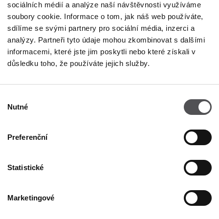
Pondělí
09:00 - 21:00
sociálních médií a analýze naší návštěvnosti využíváme
Úterý
09:00 - 21:00
soubory cookie. Informace o tom, jak náš web používáte,
Středa
09:00 - 21:00
sdílíme se svými partnery pro sociální média, inzerci a
Čtvrtek
09:00 - 21:00
analýzy. Partneři tyto údaje mohou zkombinovat s dalšími
Pátek
09:00 - 21:00
Sobota
09:00 - 21:00
informacemi, které jste jim poskytli nebo které získali v
důsledku toho, že používáte jejich služby.
V prodejní neděli
09:00 - 20:00
Výběr
Nutné
Více informací
souhlasu
Preferenční
KONTAKT
Statistické
Designer Outlet Sosnowiec
Orląt Lwowskich 138
41-208 Sosnowiec
Marketingové
+48 32 296 50 22
info@designeroutletsosnowiec.pl