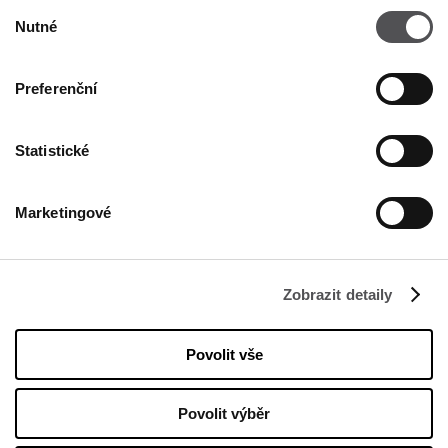
Výběr
Nutné
souhlasu
Preferenční
Statistické
FIRMA
Marketingové
O nás
Politika Cookies
Nájemné
Zobrazit detaily
Kontakt
Povolit vše
Zásada ochrany osobních údajů
Povolit výběr
PROVOZNÍ DOBA