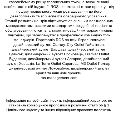
європейському ринку торговельних точок, а також визнані
особистості в цій індустрії. ROS охоплює всі етапи проекту - від
пошуку правильного місця розташування до його
девелопменту та всіх аспектів операційного управління.
Сталий розвиток центрів підтримується сильним партнерським
менеджментом, високими стандартами роздрібної торгівлі та
обслуговування клієнтів, а також інноваційним маркетинговим
підходом, що забезпечується професійною командою топ-
менеджерів. Портфоліо ROS по всій Європі включає
дизайнерський аутлет Солтау, City Outlet Гайслінген,
дизайнерський аутлет Варшава, дизайнерський аутлет
Гданськ, дизайнерський аутлет Сосновець, Premier Outlet
Будапешт, дизайнерський аутлет Алгарве, дизайнерський
аутлет Хорватія, La Torre Outlet Сарагоса, M3 Outlet Полгар,
дизайнерський аутлет Люксембург, дизайнерський аутлет
Краків та інші нові проекти.
ros-management.com
Інформація на веб- сайті носить інформаційний характер, не
становить комерційної пропозиції в розумінні статті 66 § 1
Цивільного кодексу та інших відповідних правових положень.