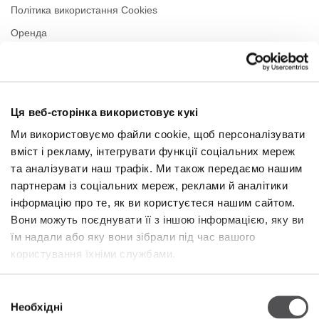
Політика використання Cookies
Оренда
Контакти
Політика приватності
Ця веб-сторінка використовує кукі
РЕЖИМ РОБОТИ
Ми використовуємо файли cookie, щоб персоналізувати
вміст і рекламу, інтегрувати функції соціальних мереж
Понеділок
09:00 - 21:00
Вівторок
09:00 - 21:00
та аналізувати наш трафік. Ми також передаємо нашим
Середа
09:00 - 21:00
партнерам із соціальних мереж, реклами й аналітики
Четвер
09:00 - 21:00
інформацію про те, як ви користуєтеся нашим сайтом.
П'ятниця
09:00 - 21:00
Вони можуть поєднувати її з іншою інформацією, яку ви
Субота
09:00 - 21:00
їм надали або яку вони зібрали під час вашого
користування їхніми службами.
У торгову неділю
09:00 - 20:00
Вибір
Необхідні
Більше інформації
згоди