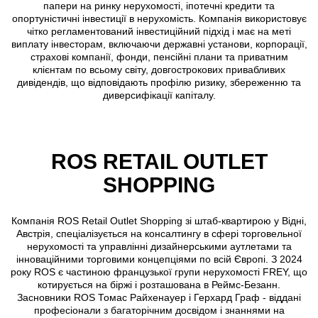
папери на ринку нерухомості, іпотечні кредити та
опортуністичні інвестиції в нерухомість. Компанія використовує
чітко регламентований інвестиційний підхід і має на меті
виплату інвесторам, включаючи державні установи, корпорації,
страхові компанії, фонди, пенсійні плани та приватним
клієнтам по всьому світу, довгострокових привабливих
дивідендів, що відповідають профілю ризику, збереженню та
диверсифікації капіталу.
ROS RETAIL OUTLET
SHOPPING
Компанія ROS Retail Outlet Shopping зі штаб-квартирою у Відні,
Австрія, спеціалізується на консалтингу в сфері торговельної
нерухомості та управлінні дизайнерськими аутлетами та
інноваційними торговими концепціями по всій Європі. З 2024
року ROS є частиною французької групи нерухомості FREY, що
котирується на біржі і розташована в Реймс-Безанн.
Засновники ROS Томас Райхенауер і Герхард Граф - віддані
професіонали з багаторічним досвідом і знаннями на