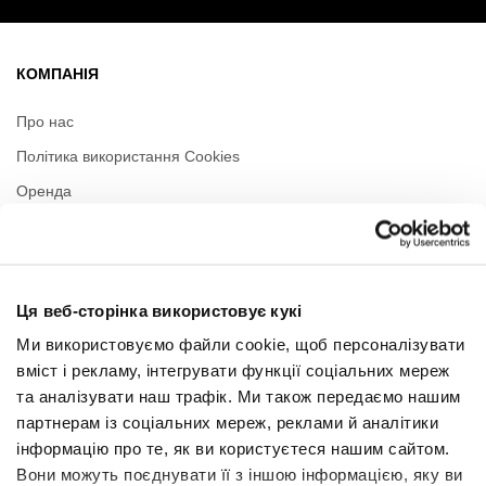
КОМПАНІЯ
Про нас
Політика використання Cookies
Оренда
Контакти
Політика приватності
Ця веб-сторінка використовує кукі
РЕЖИМ РОБОТИ
Ми використовуємо файли cookie, щоб персоналізувати
вміст і рекламу, інтегрувати функції соціальних мереж
Понеділок
09:00 - 21:00
та аналізувати наш трафік. Ми також передаємо нашим
Вівторок
09:00 - 21:00
Середа
09:00 - 21:00
партнерам із соціальних мереж, реклами й аналітики
Четвер
09:00 - 21:00
інформацію про те, як ви користуєтеся нашим сайтом.
П'ятниця
09:00 - 21:00
Вони можуть поєднувати її з іншою інформацією, яку ви
Субота
09:00 - 21:00