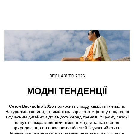
Skip to main content
ВЕСНА/ЛІТО 2026
МОДНІ ТЕНДЕНЦІЇ
Сезон Весна/Літо 2026 приносить у моду свіжість і легкість.
Натуральні тканини, стримані кольори та комфорт у поєднанні
з сучасним дизайном домінують серед трендів. У цьому сезоні
панують яскраві відтінки, ніжні текстури та натхнення
природою, що створює розслаблений і сучасний стиль.
Мінімалізм поєднується з цікавими деталями, які додають