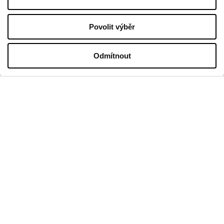
Zásada ochrany osobních údajů
Povolit výběr
PROVOZNÍ DOBA
Odmítnout
Pondělí
09:00 - 21:00
Úterý
09:00 - 21:00
Středa
09:00 - 21:00
Čtvrtek
09:00 - 21:00
Pátek
09:00 - 21:00
Sobota
09:00 - 21:00
V prodejní neděli
09:00 - 20:00
Více informací
KONTAKT