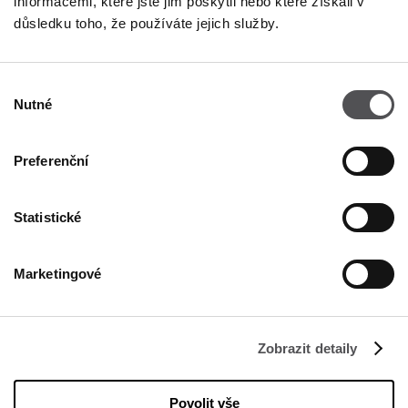
informacemi, které jste jim poskytli nebo které získali v
NEWSLETTER
důsledku toho, že používáte jejich služby.
Staňte se VIP
Výběr
VLOŽTE SVOU E-MAILOVOU ADRESU
Nutné
souhlasu
Preferenční
Statistické
Marketingové
FIRMA
O nás
Politika Cookies
Zobrazit detaily
Nájemné
Povolit vše
Kontakt