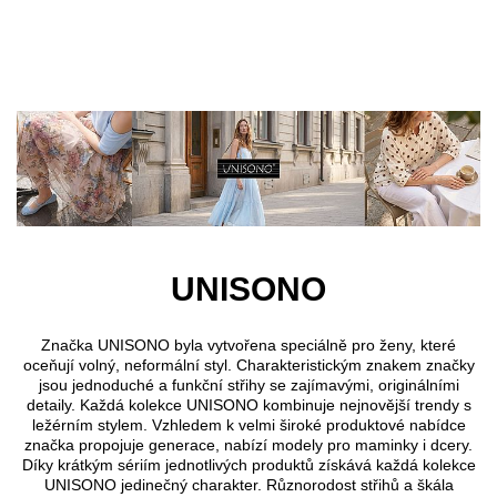
Přejít k hlavnímu obsahu
UNISONO
Značka UNISONO byla vytvořena speciálně pro ženy, které
oceňují volný, neformální styl. Charakteristickým znakem značky
jsou jednoduché a funkční střihy se zajímavými, originálními
detaily. Každá kolekce UNISONO kombinuje nejnovější trendy s
ležérním stylem. Vzhledem k velmi široké produktové nabídce
značka propojuje generace, nabízí modely pro maminky i dcery.
Díky krátkým sériím jednotlivých produktů získává každá kolekce
UNISONO jedinečný charakter. Různorodost střihů a škála