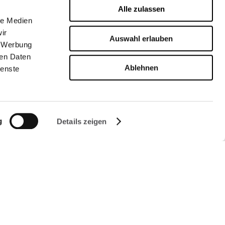
Alle zulassen
le Medien
ir
Auswahl erlauben
, Werbung
ren Daten
Ablehnen
ienste
g
Details zeigen
FOLGEN SIE UNS AUF
Managed by FREY Group