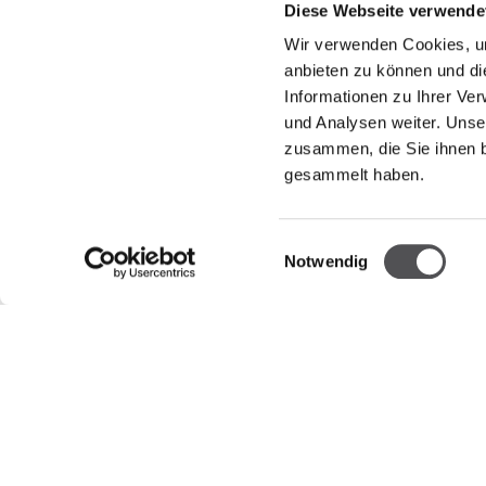
Diese Webseite verwende
Wir verwenden Cookies, um
anbieten zu können und di
Informationen zu Ihrer Ve
und Analysen weiter. Unse
zusammen, die Sie ihnen b
NEWSLETTER
gesammelt haben.
Jetzt registrieren
Einwilligungsauswahl
Notwendig
UNTERNEHMEN
ÖFFNUN
Über Uns
Montag
Dienstag
Cookie-Richtline
Mittwoch
Donnerst
Vermietung