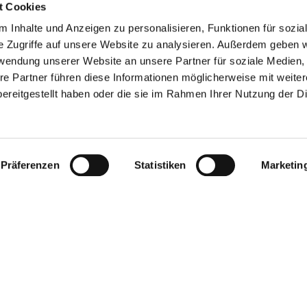
t Cookies
 Inhalte und Anzeigen zu personalisieren, Funktionen für sozia
e Zugriffe auf unsere Website zu analysieren. Außerdem geben w
rwendung unserer Website an unsere Partner für soziale Medien
re Partner führen diese Informationen möglicherweise mit weite
ereitgestellt haben oder die sie im Rahmen Ihrer Nutzung der D
GEBEN SIE HIER IHRE E-MAIL-ADRESSE EIN
Präferenzen
Statistiken
Marketin
GSZEITEN
KONTAKT
09:00 - 21:00
Designer Outlet Sosnowiec
09:00 - 21:00
Orląt Lwowskich 138
09:00 - 21:00
41-208 Sosnowiec
ag
09:00 - 21:00
+48 32 296 50 22