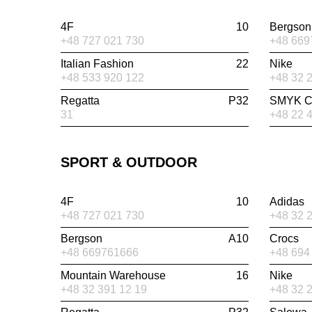
4F
10
Bergson
+48 727 021 730
+48 669
Italian Fashion
22
Nike
+48 533 920 122
+48 32 
Regatta
P32
SMYK Ca
31
+48 22 
SPORT & OUTDOOR
4F
10
Adidas
+48 727 021 730
+48 32 
Bergson
A10
Crocs
+48 669761666
+48 694
Mountain Warehouse
16
Nike
+48 32 391 12 19
+48 32 