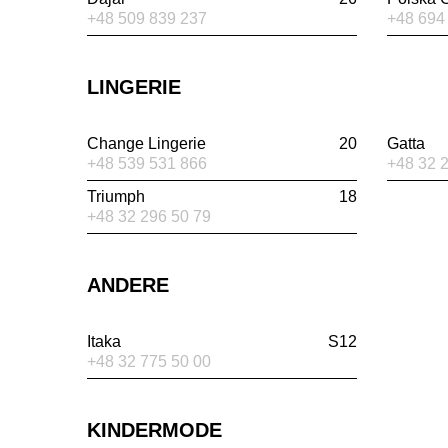
+48 509 839 237
+48 694
LINGERIE
Change Lingerie
20
Gatta
+48 539 531 866
+48 32 
Triumph
18
+48 32 296 50 79
ANDERE
Itaka
S12
+48 32 775 50 00
KINDERMODE