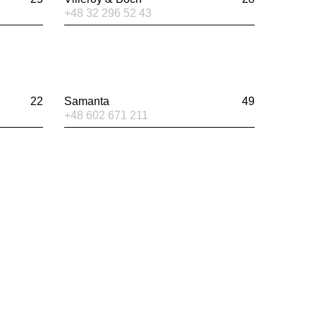
+48 32 296 52 43
22
Samanta
49
+48 602 671 211