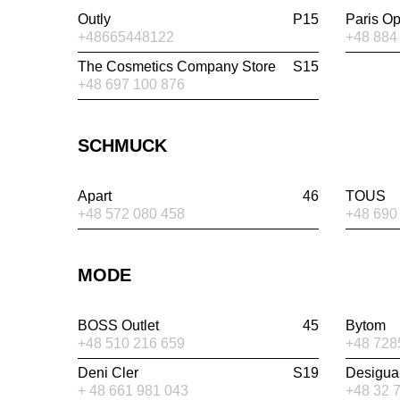
Outly
P15
Paris Op
+48665448122
+48 884
The Cosmetics Company Store
S15
+48 697 100 876
SCHMUCK
Apart
46
TOUS
+48 572 080 458
+48 690
MODE
BOSS Outlet
45
Bytom
+48 510 216 659
+48 728
Deni Cler
S19
Desigua
+ 48 661 981 043
+48 32 