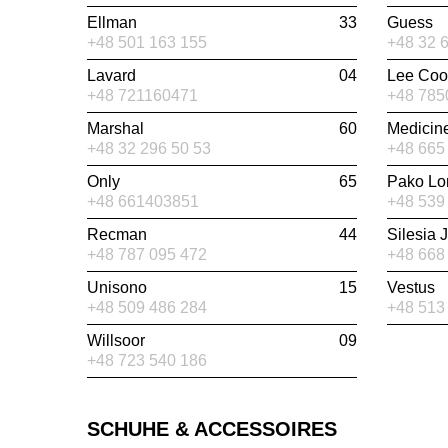
Ellman
33
Guess
+48 501 163 155
+48 32 
Lavard
04
Lee Coo
+48 721160471
+48 785
Marshal
60
Medicin
+48 32 296 50 53
+48 665
Only
65
Pako Lo
+48 661403851
+48 539
Recman
44
Silesia 
+48 787 095 472
+48 668
Unisono
15
Vestus
+48 509 486 284
+48 513
Willsoor
09
+48 723 540 186
SCHUHE & ACCESSOIRES