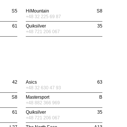
S5
HiMountain
S8
+48 32 225 69 87
61
Quiksilver
35
+48 721 206 067
42
Asics
63
+48 32 630 47 93
S8
Mastersport
B
+48 882 366 969
61
Quiksilver
35
+48 721 206 067