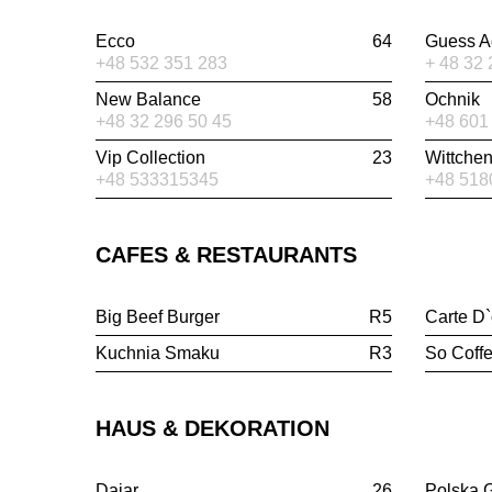
Ecco
64
Guess A
+48 532 351 283
+ 48 32 
New Balance
58
Ochnik
+48 32 296 50 45
+48 601
Vip Collection
23
Wittche
+48 533315345
+48 518
CAFES & RESTAURANTS
Big Beef Burger
R5
Carte D`
Kuchnia Smaku
R3
So Coff
HAUS & DEKORATION
Dajar
26
Polska 