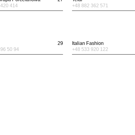
 420 414
+48 882 362 571
29
Italian Fashion
296 50 94
+48 533 920 122