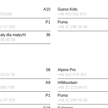
A10
Guess Kids
761666
+48 453 052 874
P1
Puma
22 47 555
+48 32 296 50 06
ły dla małych!
36
448 00 00
08
Alpine Pro
223 81 59
+48 512 076 353
A9
HiMountain
 069 709
+48 32 225 69 87
P1
Puma
22 47 555
+48 32 296 50 06