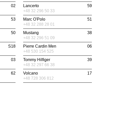
02
Lancerto
59
+48 32 296 50 33
53
Marc O'Polo
51
+48 32 288 28 01
50
Mustang
38
+48 32 296 51 09
S18
Pierre Cardin Men
06
+48 530 154 525
03
Tommy Hilfiger
39
+48 32 297 66 38
62
Volcano
17
+48 728 306 812