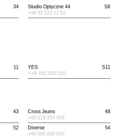
34
Studio Optyczne 44
S6
+48 32 223 11 51
11
YES
S11
+ 48 882 000 320
43
Cross Jeans
48
+48 519 353 418
52
Diverse
54
+48 585 000 645