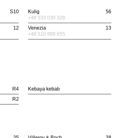
S10
Kulig
56
+48 533 030 328
12
Venezia
13
+48 510 999 655
R4
Kebaya kebab
R2
25
Villeroy & Boch
28