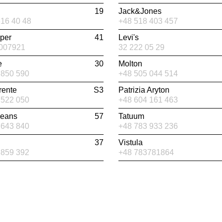
19
Jack&Jones
616 40 48
+48 518 403 457
per
41
Levi's
007921
32 222 05 29
e
30
Molton
 850 590
+48 505 044 514
rente
S3
Patrizia Aryton
 522 050
+48 604 161 463
Jeans
57
Tatuum
 643 840
+48 783 933 236
37
Vistula
 859 392
+48 783781864