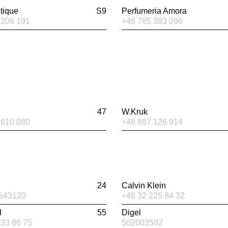
tique
S9
Perfumeria Amora
 206 191
+48 785 383 096
47
W.Kruk
 610 080
+48 887 126 914
24
Calvin Klein
543120
+48 32 225 84 32
l
55
Digel
733 86 75
502003592