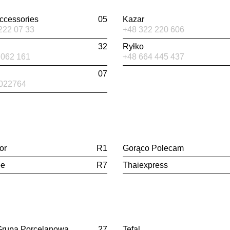
ccessories
05
Kazar
222 07 33
+48 322 220 606
32
Ryłko
 062 161
+48 664 445 437
n
07
022764
or
R1
Gorąco Polecam
ee
R7
Thaiexpress
Grupa Porcelanowa
27
Tefal