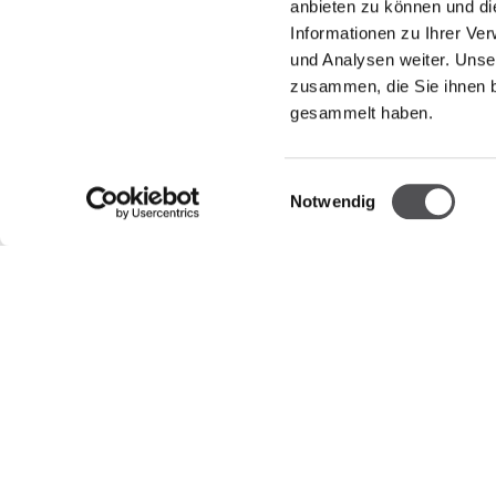
anbieten zu können und di
Informationen zu Ihrer Ve
und Analysen weiter. Unse
zusammen, die Sie ihnen b
NEWSLETTER
gesammelt haben.
Jetzt registrieren
Einwilligungsauswahl
Notwendig
UNTERNEHMEN
ÖFFNUN
Über Uns
Montag
Dienstag
Cookie-Richtline
Mittwoch
Donnerst
Vermietung
Freitag
Kontakt
Samstag
Datenschutzerklärung
Verkaufs