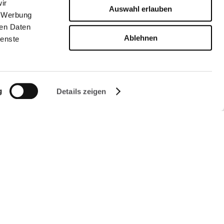
ir
Auswahl erlauben
, Werbung
ren Daten
Ablehnen
ienste
g
Details zeigen
FOLGEN SIE UNS AUF
Managed by FREY Group