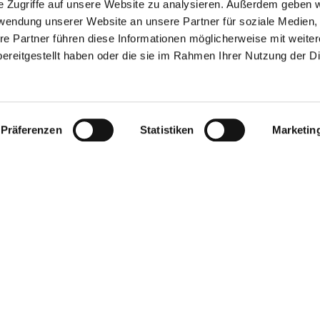
e Zugriffe auf unsere Website zu analysieren. Außerdem geben w
rwendung unserer Website an unsere Partner für soziale Medien
re Partner führen diese Informationen möglicherweise mit weite
ereitgestellt haben oder die sie im Rahmen Ihrer Nutzung der D
GEBEN SIE HIER IHRE E-MAIL-ADRESSE EIN
Präferenzen
Statistiken
Marketin
GSZEITEN
KONTAKT
09:00 - 21:00
Designer Outlet Sosnowiec
09:00 - 21:00
Orląt Lwowskich 138
09:00 - 21:00
41-208 Sosnowiec
ag
09:00 - 21:00
+48 32 296 50 22
09:00 - 21:00
info@designeroutletsosnowiec.pl
09:00 - 21:00
offener Sonntag