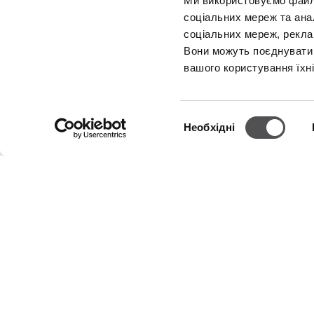
Ми використовуємо файли 
соціальних мереж та ана
соціальних мереж, рекла
Вони можуть поєднувати ї
NEWSLETTER
вашого користування їхн
Станьте VIP
Вибір
Необхідні
згоди
КОМПАНІЯ
РЕЖИМ 
Про нас
Понеділо
Вівторок
Політика використання Cookies
Середа
Четвер
Оренда
П'ятниця
Контакти
Субота
Політика приватності
У торгов