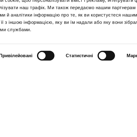
cookie, щоб персоналізувати вміст і рекламу, інтегрувати ф
лізувати наш трафік. Ми також передаємо нашим партнерам 
ми й аналітики інформацію про те, як ви користуєтеся нашим
ї з іншою інформацією, яку ви їм надали або яку вони зібра
ВВЕДІТЬ СВОЮ АДРЕСУ ЕЛЕКТРОННОЇ ПОШТИ
іми службами.
Привілейовані
Статистичні
Марк
РОБОТИ
КОНТАКТИ
к
09:00 - 21:00
Designer Outlet Sosnowiec
09:00 - 21:00
Orląt Lwowskich 138
09:00 - 21:00
41-208 Sosnowiec
09:00 - 21:00
+48 32 296 50 22
09:00 - 21:00
info@designeroutletsosnowiec.pl
09:00 - 21:00
у неділю