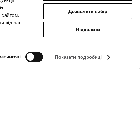
ункції
із
Дозволити вибір
 сайтом.
ли під час
Відхилити
етингові
Показати подробиці
СЛІДКУЙТЕ ЗА НАМИ НА
Managed by FREY Group