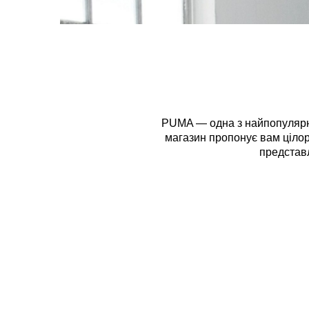
PUMA — одна з найпопулярніши
магазин пропонує вам цілорі
представл