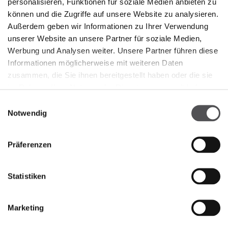
personalisieren, Funktionen für soziale Medien anbieten zu
können und die Zugriffe auf unsere Website zu analysieren.
Außerdem geben wir Informationen zu Ihrer Verwendung
unserer Website an unsere Partner für soziale Medien,
Werbung und Analysen weiter. Unsere Partner führen diese
NEWSLETTER
Informationen möglicherweise mit weiteren Daten
zusammen, die Sie ihnen bereitgestellt haben oder die sie
Jetzt registrieren
im Rahmen Ihrer Nutzung der Dienste gesammelt haben.
Einwilligungsauswahl
GEBEN SIE HIER IHRE E-MAIL-ADRESSE EIN
Notwendig
Präferenzen
Statistiken
UNTERNEHMEN
Marketing
Über Uns