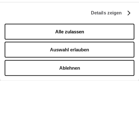
Cookie-Richtline
Details zeigen
Vermietung
Kontakt
Alle zulassen
Datenschutzerklärung
Auswahl erlauben
ÖFFNUNGSZEITEN
Ablehnen
Montag
09:00 - 21:00
Dienstag
09:00 - 21:00
Mittwoch
09:00 - 21:00
Donnerstag
09:00 - 21:00
Freitag
09:00 - 21:00
Samstag
09:00 - 21:00
Verkaufsoffener Sonntag
09:00 - 20:00
Mehr Informationen