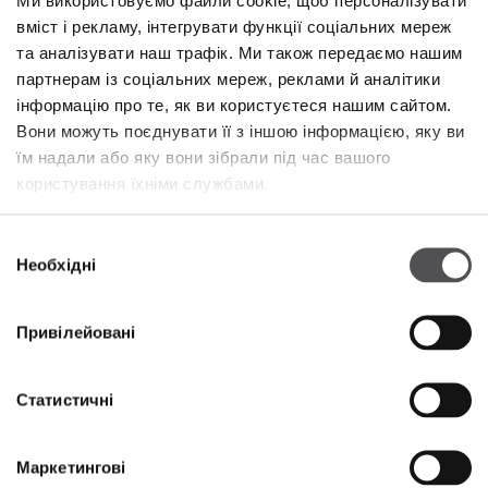
Ми використовуємо файли cookie, щоб персоналізувати
вміст і рекламу, інтегрувати функції соціальних мереж
NEWSLETTER
та аналізувати наш трафік. Ми також передаємо нашим
партнерам із соціальних мереж, реклами й аналітики
Станьте VIP
інформацію про те, як ви користуєтеся нашим сайтом.
Вони можуть поєднувати її з іншою інформацією, яку ви
ВВЕДІТЬ СВОЮ АДРЕСУ ЕЛЕКТРОННОЇ ПОШТИ
їм надали або яку вони зібрали під час вашого
користування їхніми службами.
Вибір
Необхідні
згоди
Привілейовані
КОМПАНІЯ
Про нас
Статистичні
Політика використання Cookies
Оренда
Маркетингові