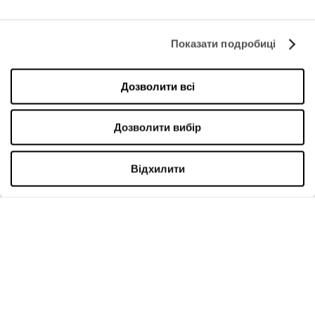
Контакти
Політика приватності
Показати подробиці
РЕЖИМ РОБОТИ
Дозволити всі
Понеділок
09:00 - 21:00
Вівторок
09:00 - 21:00
Дозволити вибір
Середа
09:00 - 21:00
Четвер
09:00 - 21:00
П'ятниця
09:00 - 21:00
Відхилити
Субота
09:00 - 21:00
У торгову неділю
09:00 - 20:00
Більше інформації