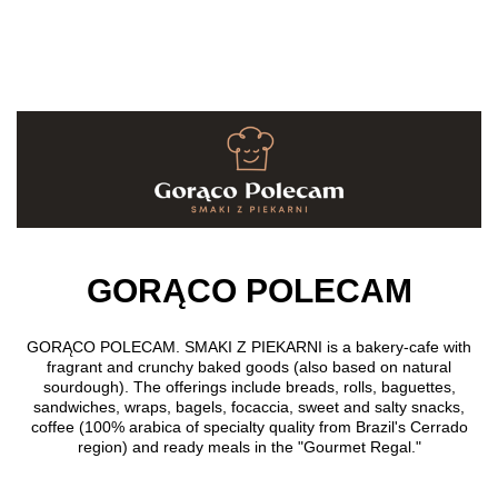
Skip to main content
GORĄCO POLECAM
GORĄCO POLECAM. SMAKI Z PIEKARNI
is a bakery-cafe with
fragrant and crunchy baked goods (also based on natural
sourdough). The offerings include breads, rolls, baguettes,
sandwiches, wraps, bagels, focaccia, sweet and salty snacks,
coffee (100% arabica of specialty quality from Brazil's Cerrado
region) and ready meals in the "Gourmet Regal."