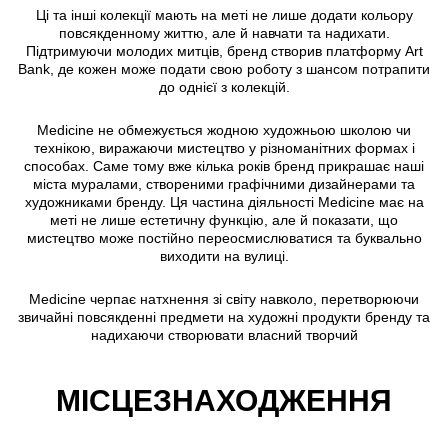
Ці та інші колекції мають на меті не лише додати кольору
повсякденному життю, але й навчати та надихати.
Підтримуючи молодих митців, бренд створив платформу
Art
Bank
, де кожен може подати свою роботу з шансом потрапити
до однієї з колекцій.
Medicine не обмежується жодною художньою школою чи
технікою, виражаючи мистецтво у різноманітних формах і
способах. Саме тому вже кілька років бренд прикрашає наші
міста муралами, створеними графічними дизайнерами та
художниками бренду. Ця частина діяльності Medicine має на
меті не лише естетичну функцію, але й показати, що
мистецтво може постійно переосмислюватися та буквально
виходити на вулиці.
Medicine черпає натхнення зі світу навколо, перетворюючи
звичайні повсякденні предмети на художні продукти бренду та
надихаючи створювати власний творчий
МІСЦЕЗНАХОДЖЕННЯ