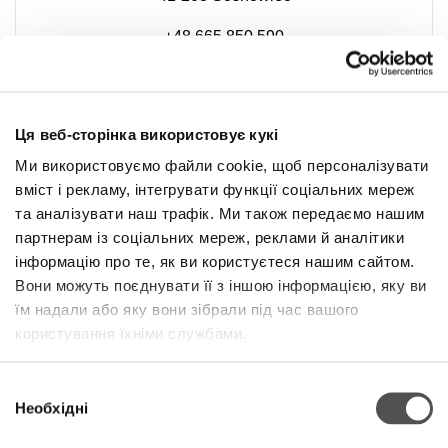
+48 665 850 590
Ця веб-сторінка використовує кукі
Ми використовуємо файли cookie, щоб персоналізувати
вміст і рекламу, інтегрувати функції соціальних мереж
та аналізувати наш трафік. Ми також передаємо нашим
партнерам із соціальних мереж, реклами й аналітики
інформацію про те, як ви користуєтеся нашим сайтом.
Вони можуть поєднувати її з іншою інформацією, яку ви
їм надали або яку вони зібрали під час вашого
користування їхніми службами.
Вибір
NEWSLETTER
Необхідні
згоди