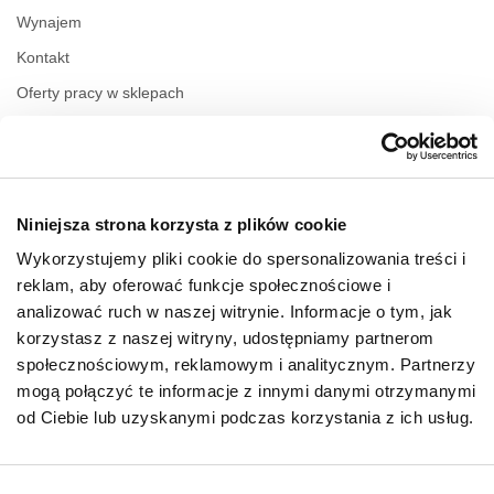
Wynajem
Kontakt
Oferty pracy w sklepach
Polityka prywatności
Regulamin świadczenia usług drogą elektroniczną
Niniejsza strona korzysta z plików cookie
GODZINY OTWARCIA
Wykorzystujemy pliki cookie do spersonalizowania treści i
Poniedziałek
09:00 - 21:00
reklam, aby oferować funkcje społecznościowe i
Wtorek
09:00 - 21:00
analizować ruch w naszej witrynie. Informacje o tym, jak
Środa
09:00 - 21:00
korzystasz z naszej witryny, udostępniamy partnerom
Czwartek
09:00 - 21:00
społecznościowym, reklamowym i analitycznym. Partnerzy
Piątek
09:00 - 21:00
Sobota
09:00 - 21:00
mogą połączyć te informacje z innymi danymi otrzymanymi
od Ciebie lub uzyskanymi podczas korzystania z ich usług.
Niedziela handlowa
09:00 - 20:00
Wybór