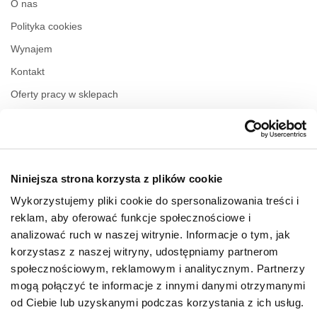
O nas
Polityka cookies
Wynajem
Kontakt
Oferty pracy w sklepach
Polityka prywatności
Regulamin świadczenia usług drogą elektroniczną
Niniejsza strona korzysta z plików cookie
GODZINY OTWARCIA
Wykorzystujemy pliki cookie do spersonalizowania treści i
Poniedziałek
09:00 - 21:00
reklam, aby oferować funkcje społecznościowe i
Wtorek
09:00 - 21:00
analizować ruch w naszej witrynie. Informacje o tym, jak
Środa
09:00 - 21:00
korzystasz z naszej witryny, udostępniamy partnerom
Czwartek
09:00 - 21:00
społecznościowym, reklamowym i analitycznym. Partnerzy
Piątek
09:00 - 21:00
Sobota
09:00 - 21:00
mogą połączyć te informacje z innymi danymi otrzymanymi
od Ciebie lub uzyskanymi podczas korzystania z ich usług.
Niedziela handlowa