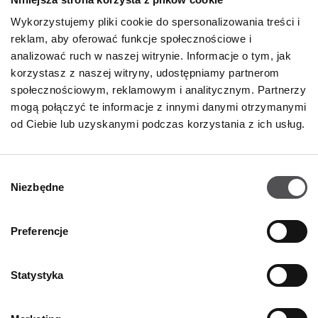
GODZINY OTWARCIA
Wykorzystujemy pliki cookie do spersonalizowania treści i
Poniedziałek
09:00 - 21:00
reklam, aby oferować funkcje społecznościowe i
Wtorek
09:00 - 21:00
analizować ruch w naszej witrynie. Informacje o tym, jak
Środa
09:00 - 21:00
korzystasz z naszej witryny, udostępniamy partnerom
Czwartek
09:00 - 21:00
społecznościowym, reklamowym i analitycznym. Partnerzy
Piątek
09:00 - 21:00
Sobota
09:00 - 21:00
mogą połączyć te informacje z innymi danymi otrzymanymi
od Ciebie lub uzyskanymi podczas korzystania z ich usług.
Niedziela handlowa
09:00 - 20:00
Wybór
Niezbędne
Więcej informacji
zgody
Preferencje
KONTAKT
Statystyka
Designer Outlet Sosnowiec
Orląt Lwowskich 138
41-208 Sosnowiec