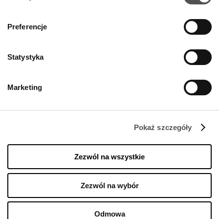
Preferencje
KONTAKT
Statystyka
Designer Outlet Sosnowiec
Orląt Lwowskich 138
41-208 Sosnowiec
Marketing
+48 32 296 50 22
info@designeroutletsosnowiec.pl
Pokaż szczegóły
ŚLEDŹ NAS NA
Zezwól na wszystkie
Managed by FREY Group
Zezwól na wybór
Odmowa