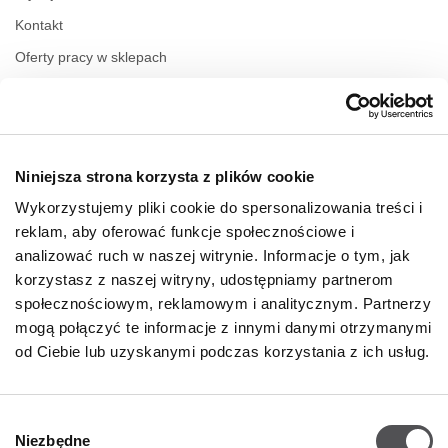
Kontakt
Oferty pracy w sklepach
Polityka prywatności
Regulamin świadczenia usług drogą elektroniczną
Niniejsza strona korzysta z plików cookie
GODZINY OTWARCIA
Wykorzystujemy pliki cookie do spersonalizowania treści i
Poniedziałek
09:00 - 21:00
reklam, aby oferować funkcje społecznościowe i
Wtorek
09:00 - 21:00
analizować ruch w naszej witrynie. Informacje o tym, jak
Środa
09:00 - 21:00
korzystasz z naszej witryny, udostępniamy partnerom
Czwartek
09:00 - 21:00
społecznościowym, reklamowym i analitycznym. Partnerzy
Piątek
09:00 - 21:00
Sobota
09:00 - 21:00
mogą połączyć te informacje z innymi danymi otrzymanymi
od Ciebie lub uzyskanymi podczas korzystania z ich usług.
Niedziela handlowa
09:00 - 20:00
Wybór
Niezbędne
Więcej informacji
zgody