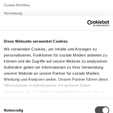
Cookie-Richtline
Vermietung
Kontakt
Datenschutzerklärung
Diese Webseite verwendet Cookies
ÖFFNUNGSZEITEN
Wir verwenden Cookies, um Inhalte und Anzeigen zu
personalisieren, Funktionen für soziale Medien anbieten zu
Montag
09:00 - 21:00
Dienstag
09:00 - 21:00
können und die Zugriffe auf unsere Website zu analysieren.
Mittwoch
09:00 - 21:00
Außerdem geben wir Informationen zu Ihrer Verwendung
Donnerstag
09:00 - 21:00
unserer Website an unsere Partner für soziale Medien,
Freitag
09:00 - 21:00
Werbung und Analysen weiter. Unsere Partner führen diese
Samstag
09:00 - 21:00
Informationen möglicherweise mit weiteren Daten
zusammen, die Sie ihnen bereitgestellt haben oder die sie
Verkaufsoffener Sonntag
09:00 - 20:00
im Rahmen Ihrer Nutzung der Dienste gesammelt haben.
Einwilligungsauswahl
Notwendig
Mehr Informationen