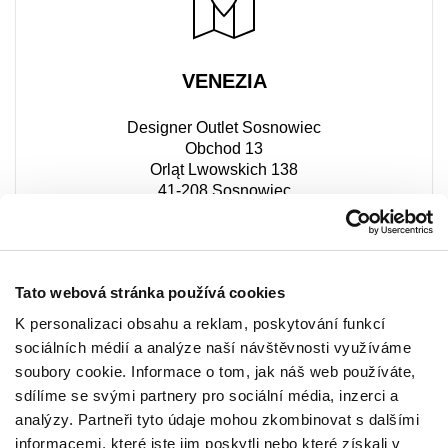
VENEZIA
Designer Outlet Sosnowiec
Obchod 13
Orląt Lwowskich 138
41-208 Sosnowiec
+48 510 999 655
Tato webová stránka používá cookies
K personalizaci obsahu a reklam, poskytování funkcí
sociálních médií a analýze naší návštěvnosti využíváme
soubory cookie. Informace o tom, jak náš web používáte,
sdílíme se svými partnery pro sociální média, inzerci a
analýzy. Partneři tyto údaje mohou zkombinovat s dalšími
informacemi, které jste jim poskytli nebo které získali v