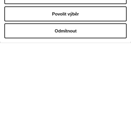
Zásada ochrany osobních údajů
Povolit výběr
PROVOZNÍ DOBA
Odmítnout
Pondělí
09:00 - 21:00
Úterý
09:00 - 21:00
Středa
09:00 - 21:00
Čtvrtek
09:00 - 21:00
Pátek
09:00 - 21:00
Sobota
09:00 - 21:00
V prodejní neděli
09:00 - 20:00
Více informací
KONTAKT