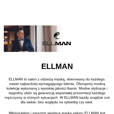
Přejít k hlavnímu obsahu
ELLMAN
ELLMAN to salon z odzieżą męską, skierowany do każdego,
nawet najbardziej wymagającego klienta. Oferujemy modną
kolekcję wykonaną z wysokiej jakości tkanin. Modne stylizacje i
wygodny ubiór są gwarancją wspaniałej prezentacji każdego
mężczyzny w różnych sytuacjach. W ELLMAN każdy znajdzie coś
dla siebie, bez względu na sylwetkę czy wiek.
Właścicielem i zarazem wiodącą marką salonu ELLMAN jest