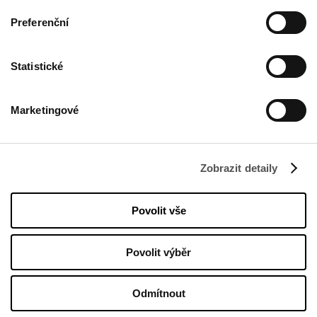
Staňte se VIP
Preferenční
VLOŽTE SVOU E-MAILOVOU ADRESU
Statistické
Marketingové
Zobrazit detaily
FIRMA
Povolit vše
O nás
Politika Cookies
Povolit výběr
Nájemné
Kontakt
Odmítnout
Zásada ochrany osobních údajů