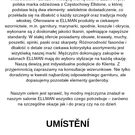
polska marka odzieżowa z Częstochowy Ellstone, u której
podstaw leżą dwa elementy: wieloletnie doświadczenie, co
przekłada się na dbałość o każdy szczegół oraz tradycja mody
włoskiej. Oferowane w ELLMAN produkty w ciekawym
wzornictwie, m.in. garnitury, marynarki, spodnie, koszule i okrycia,
wykonane są z doskonałej jakości tkanin, spełniające najwyższe
standardy. W stałej ofercie posiadamy obuwie, krawaty, muchy,
poszetki, spinki, paski oraz skarpety. Różnorodność fasonów i
dbałość o detale oraz ciekawa kolorystyka asortymentu jest
wizytówką naszej marki .Mężczyźni dokonujący zakupów w
salonach ELLMAN mają do wyboru stylizacje na każdą okazję.
Naszą dewizą jest indywidualne podejście do Klienta. Z
przyjemnością zapraszamy na konsultacje wizerunkowe. Nie tylko
doradzimy w kwestii najbardziej odpowiedniego garnituru, ale
dopasujemy pozostałe elementy garderoby.
Naszym celem jest sprawić, by modny mężczyzna znalazł w
naszym salonie ELLMAN wszystko czego potrzebuje – zarówno
na szczególne okazje jak i do pracy czy na co dzień.
UMÍSTĚNÍ