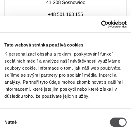
41-208 Sosnowiec
+48 501 163 155
Tato webová stránka používá cookies
K personalizaci obsahu a reklam, poskytování funkcí
sociálních médií a analýze naší návštěvnosti využíváme
soubory cookie. Informace o tom, jak náš web používáte,
sdílíme se svými partnery pro sociální média, inzerci a
analýzy. Partneři tyto údaje mohou zkombinovat s dalšími
informacemi, které jste jim poskytli nebo které získali v
důsledku toho, že používáte jejich služby.
Výběr
Nutné
NEWSLETTER
souhlasu