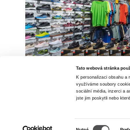
Tato webová stránka použ
K personalizaci obsahu a 
využíváme soubory cookie.
sociální média, inzerci a 
jste jim poskytli nebo kter
NEWSLETTER
Výběr
Nutné
Pref