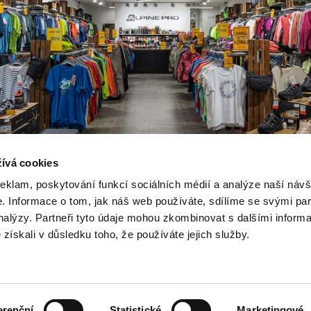
ívá cookies
reklam, poskytování funkcí sociálních médií a analýze naší návš
 Informace o tom, jak náš web používáte, sdílíme se svými par
analýzy. Partneři tyto údaje mohou zkombinovat s dalšími inform
é získali v důsledku toho, že používáte jejich služby.
VLOŽTE SVOU E-MAILOVOU ADRESU
erenční
Statistické
Marketingové