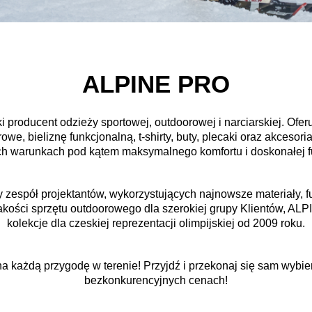
ALPINE PRO
roducent odzieży sportowej, outdoorowej i narciarskiej. Oferuj
rowe, bieliznę funkcjonalną, t-shirty, buty, plecaki oraz akceso
h warunkach pod kątem maksymalnego komfortu i doskonałej f
espół projektantów, wykorzystujących najnowsze materiały, f
jakości sprzętu outdoorowego dla szerokiej grupy Klientów, ALP
kolekcje dla czeskiej reprezentacji olimpijskiej od 2009 roku.
 każdą przygodę w terenie! Przyjdź i przekonaj się sam wyb
bezkonkurencyjnych cenach!