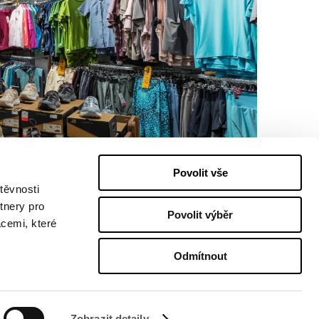
Povolit vše
těvnosti
tnery pro
Povolit výběr
acemi, které
Odmítnout
Zobrazit detaily