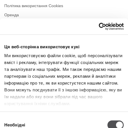
Політика використання Cookies
Оренда
Контакти
Політика приватності
Ця веб-сторінка використовує кукі
РЕЖИМ РОБОТИ
Ми використовуємо файли cookie, щоб персоналізувати
вміст і рекламу, інтегрувати функції соціальних мереж
Понеділок
09:00 - 21:00
Вівторок
09:00 - 21:00
та аналізувати наш трафік. Ми також передаємо нашим
Середа
09:00 - 21:00
партнерам із соціальних мереж, реклами й аналітики
Четвер
09:00 - 21:00
інформацію про те, як ви користуєтеся нашим сайтом.
П'ятниця
09:00 - 21:00
Вони можуть поєднувати її з іншою інформацією, яку ви
Субота
09:00 - 21:00
їм надали або яку вони зібрали під час вашого
користування їхніми службами.
У торгову неділю
09:00 - 20:00
Вибір
Необхідні
Більше інформації
згоди