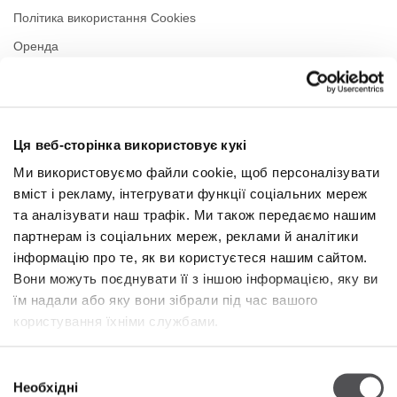
Політика використання Cookies
Оренда
Контакти
Політика приватності
Ця веб-сторінка використовує кукі
РЕЖИМ РОБОТИ
Ми використовуємо файли cookie, щоб персоналізувати
вміст і рекламу, інтегрувати функції соціальних мереж
Понеділок
09:00 - 21:00
Вівторок
09:00 - 21:00
та аналізувати наш трафік. Ми також передаємо нашим
Середа
09:00 - 21:00
партнерам із соціальних мереж, реклами й аналітики
Четвер
09:00 - 21:00
інформацію про те, як ви користуєтеся нашим сайтом.
П'ятниця
09:00 - 21:00
Вони можуть поєднувати її з іншою інформацією, яку ви
Субота
09:00 - 21:00
їм надали або яку вони зібрали під час вашого
користування їхніми службами.
У торгову неділю
09:00 - 20:00
Вибір
Необхідні
Більше інформації
згоди