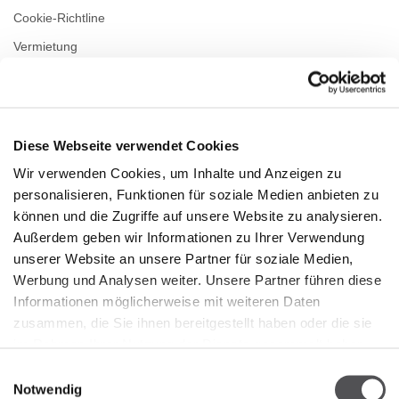
Cookie-Richtline
Vermietung
Kontakt
Datenschutzerklärung
Diese Webseite verwendet Cookies
ÖFFNUNGSZEITEN
Wir verwenden Cookies, um Inhalte und Anzeigen zu
personalisieren, Funktionen für soziale Medien anbieten zu
Montag
09:00 - 21:00
Dienstag
09:00 - 21:00
können und die Zugriffe auf unsere Website zu analysieren.
Mittwoch
09:00 - 21:00
Außerdem geben wir Informationen zu Ihrer Verwendung
Donnerstag
09:00 - 21:00
unserer Website an unsere Partner für soziale Medien,
Freitag
09:00 - 21:00
Werbung und Analysen weiter. Unsere Partner führen diese
Samstag
09:00 - 21:00
Informationen möglicherweise mit weiteren Daten
zusammen, die Sie ihnen bereitgestellt haben oder die sie
Verkaufsoffener Sonntag
09:00 - 20:00
im Rahmen Ihrer Nutzung der Dienste gesammelt haben.
Einwilligungsauswahl
Notwendig
Mehr Informationen