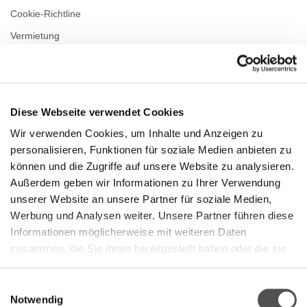
Cookie-Richtline
Vermietung
Kontakt
Datenschutzerklärung
Diese Webseite verwendet Cookies
ÖFFNUNGSZEITEN
Wir verwenden Cookies, um Inhalte und Anzeigen zu
personalisieren, Funktionen für soziale Medien anbieten zu
Montag
09:00 - 21:00
Dienstag
09:00 - 21:00
können und die Zugriffe auf unsere Website zu analysieren.
Mittwoch
09:00 - 21:00
Außerdem geben wir Informationen zu Ihrer Verwendung
Donnerstag
09:00 - 21:00
unserer Website an unsere Partner für soziale Medien,
Freitag
09:00 - 21:00
Werbung und Analysen weiter. Unsere Partner führen diese
Samstag
09:00 - 21:00
Informationen möglicherweise mit weiteren Daten
zusammen, die Sie ihnen bereitgestellt haben oder die sie
Verkaufsoffener Sonntag
09:00 - 20:00
im Rahmen Ihrer Nutzung der Dienste gesammelt haben.
Einwilligungsauswahl
Notwendig
Mehr Informationen